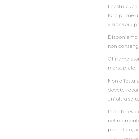
I nostri cucc
loro prime us
visionabili 
Disponiamo di
non consang
Offriamo ass
marsupiale.
Non effettuia
dovete recar
un’ altra solu
Dato l’elevat
nel momento 
prenotato, a
attenderemo s