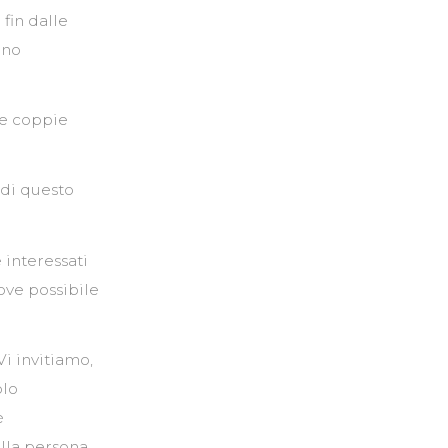
 fin dalle
ono
re coppie
 di questo
 interessati
ove possibile
Vi invitiamo,
olo
è
alla persona