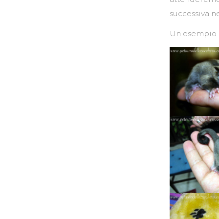
successiva nel
Un esempio d