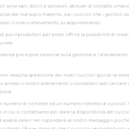
ioli sono sani, docili e socievoli, abituati al contatto umano
cite dal marsupio materno, sia i cuccioli che i genitori s
presso il nostro allevamento su appuntamento.
 più riproduttori per poter offrire la possibilità di crea
uinee.
istenza pre e post cessione sulla gestione e l’allevamento
mo nessuna spedizione dei nostri cuccioli quindi se siete
vi presso il nostro allevamento o contattarci per cercare 
zione.
o numero di richieste ed un numero ristretto di cuccioli, 
in cui vi contattiamo per dare la disponibilità del cucci
d essere celeri nel rispondere al nostro messaggio poich
oltanto 48 ore; dopo di che il cucciolo verrà attribuito 