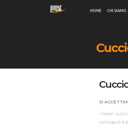
HOME
CHI SIAMO
RIPRODUTTORI
CUCCIOLI
HOME
CHI SIAMO
Cucci
Cuccio
SI ACCETTA
I nostri cucc
colloquio a 