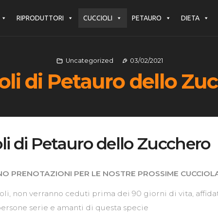
PETAURO
DIETA
GALLERY
CONTATTACI
DOVE 
RIPRODUTTORI
CUCCIOLI
PETAURO
DIETA
Uncategorized
03/02/2021
oli di Petauro dello Zu
li di Petauro dello Zucchero
NO PRENOTAZIONI PER LE NOSTRE PROSSIME CUCCIOL
ioli, non verranno ceduti prima dei 90 giorni di vita, affida
persone serie e amanti di questa specie